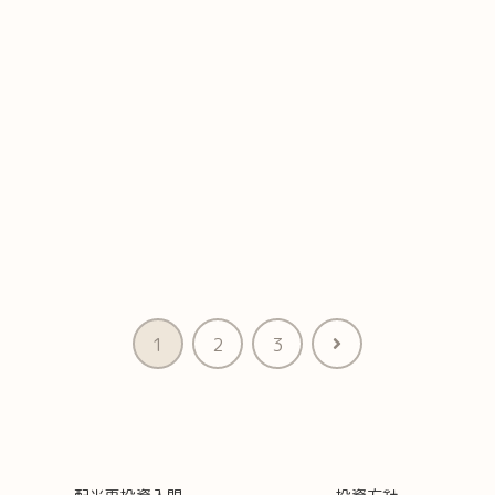
次
1
2
3
へ