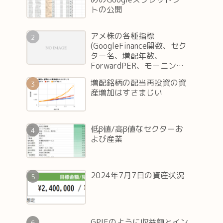
トの公開
アメ株の各種指標
(GoogleFinance関数、セク
ター名、増配年数、
ForwardPER、モーニング
スターレート等々)の取得方
増配銘柄の配当再投資の資
法(Google スプレッドシー
産増加はすさまじい
ト編)
低β値/高β値なセクターお
よび産業
2024年7月7日の資産状況
GPIFのように収益額とイン