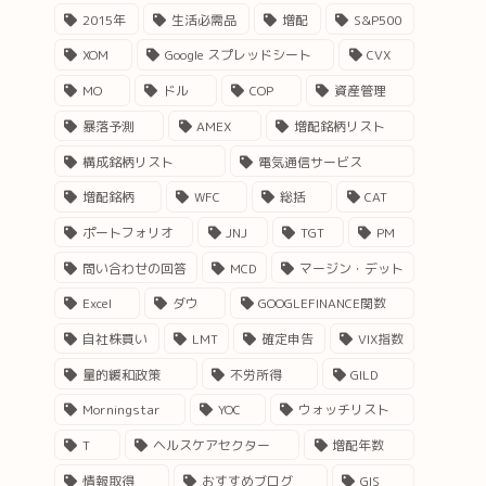
2015年
生活必需品
増配
S&P500
XOM
Google スプレッドシート
CVX
MO
ドル
COP
資産管理
暴落予測
AMEX
増配銘柄リスト
構成銘柄リスト
電気通信サービス
増配銘柄
WFC
総括
CAT
ポートフォリオ
JNJ
TGT
PM
問い合わせの回答
MCD
マージン・デット
Excel
ダウ
GOOGLEFINANCE関数
自社株買い
LMT
確定申告
VIX指数
量的緩和政策
不労所得
GILD
Morningstar
YOC
ウォッチリスト
T
ヘルスケアセクター
増配年数
情報取得
おすすめブログ
GIS