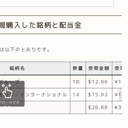
..
新規購入した銘柄と配当金
柄は以下のとおりです。
銘柄名
数量
受取金額
受取金
グループ
18
$12.96
¥1,4
モリス・インターナショナル
14
$15.92
¥1,7
クロールでき
$28.88
¥3,2
ます