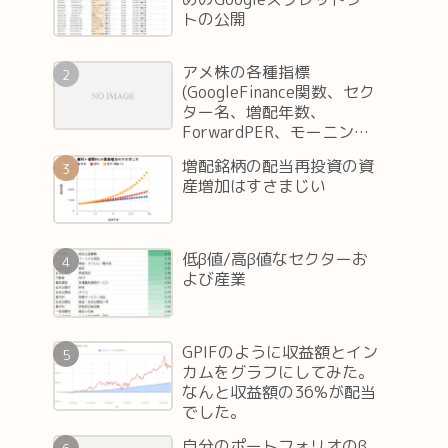
トの公開
アメ株の各種指標
(GoogleFinance関数、セク
ター名、増配年数、
ForwardPER、モーニング
スターレート等々)の取得方
増配銘柄の配当再投資の資
法(Google スプレッドシー
産増加はすさまじい
ト編)
低β値/高β値なセクターお
よび産業
GPIFのように収益額とイン
カムをグラフにしてみた。
なんと収益額の36%が配当
でした。
自分のポートフォリオのβ