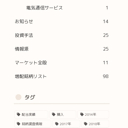
電気通信サービス
1
お知らせ
14
投資手法
25
情報源
25
マーケット全般
11
額(円)
増配銘柄リスト
98
52
68
タグ
20
配当実績
購入
2014年
銘柄調査情報
2017年
2018年