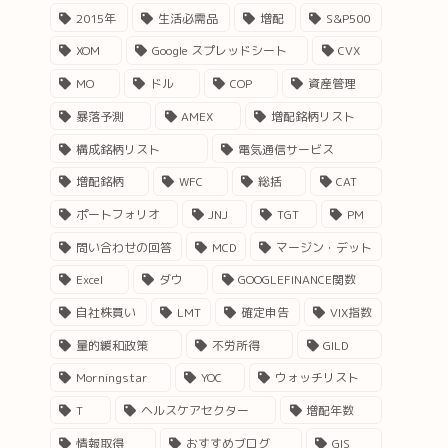
2015年
生活必需品
増配
S&P500
XOM
Google スプレッドシート
CVX
MO
ドル
COP
資産管理
暴落予測
AMEX
増配銘柄リスト
構成銘柄リスト
電気通信サービス
増配銘柄
WFC
総括
CAT
ポートフォリオ
JNJ
TGT
PM
問い合わせの回答
MCD
マージン・デット
Excel
ダウ
GOOGLEFINANCE関数
自社株買い
LMT
確定申告
VIX指数
量的緩和政策
不労所得
GILD
Morningstar
YOC
ウォッチリスト
T
ヘルスケアセクター
増配年数
情報取得
おすすめブログ
GIS