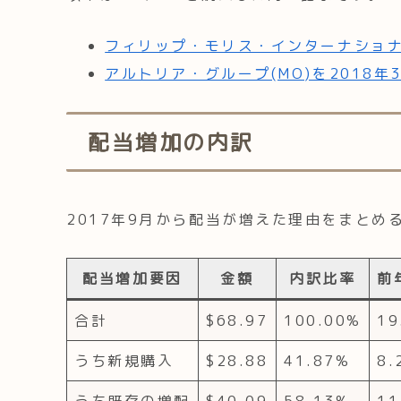
フィリップ・モリス・インターナショナル(
アルトリア・グループ(MO)を2018年
配当増加の内訳
2017年9月から配当が増えた理由をまとめ
配当増加要因
金額
内訳比率
前
合計
$68.97
100.00%
19
うち新規購入
$28.88
41.87%
8.
うち既存の増配
$40.09
58.13%
11