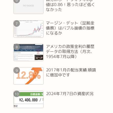
値は0.86！思ったほど低く
なかった
マージン・デット（証拠金
債務）はバブル崩壊の指標
になるか
アメリカの政策金利の履歴
データの取得方法（月次、
金額(円)
1954年7月以降）
217
2017年1月の配当実績 順調
に増加中です
350
044
2024年7月7日の資産状況
836
102