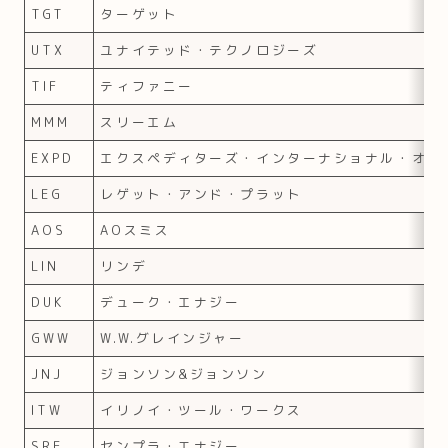
TGT
ターゲット
UTX
ユナイテッド・テクノロジーズ
TIF
ティファニー
MMM
スリーエム
EXPD
エクスペディターズ・インターナショナル・オブ
LEG
レゲット・アンド・プラット
AOS
AOスミス
LIN
リンデ
DUK
デューク・エナジー
GWW
W.W.グレインジャー
JNJ
ジョンソン&ジョンソン
ITW
イリノイ・ツール・ワークス
SRE
センプラ・エナジー