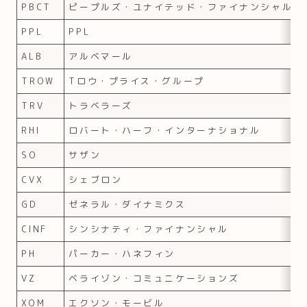
PBCT
ピープルズ・ユナイテッド・ファイナンシャル
PPL
PPL
ALB
アルベマール
TROW
Tロウ・プライス・グループ
TRV
トラベラーズ
RHI
ロバート・ハーフ・インターナショナル
SO
サザン
CVX
シェブロン
GD
ゼネラル・ダイナミクス
CINF
シンシナティ・ファイナンシャル
PH
パーカー・ハネフィン
VZ
ベライゾン・コミュニケーションズ
XOM
エクソン・モービル