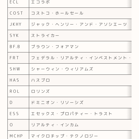
ECL
エコラボ
COST
コストコ・ホールセール
JKHY
ジャック・ヘンリー・アンド・アソシエーツ
SYK
ストライカー
BF.B
ブラウン・フォアマン
FRT
フェデラル・リアルティ・インベストメント・ト
SHW
シャーウィン・ウィリアムズ
HAS
ハスブロ
ROL
ロリンズ
D
ドミニオン・リソーシズ
ESS
エセックス・プロパティー・トラスト
O
リアルティ・インカム
MCHP
マイクロチップ・テクノロジー