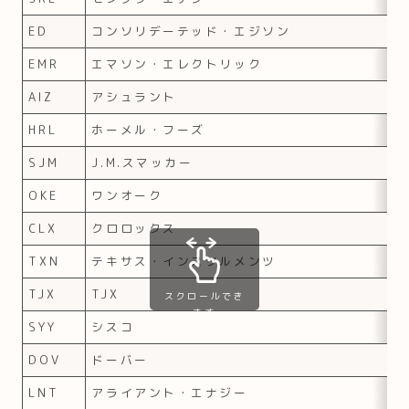
ED
コンソリデーテッド・エジソン
EMR
エマソン・エレクトリック
AIZ
アシュラント
HRL
ホーメル・フーズ
SJM
J.M.スマッカー
OKE
ワンオーク
CLX
クロロックス
TXN
テキサス・インスツルメンツ
TJX
TJX
スクロールでき
ます
SYY
シスコ
DOV
ドーバー
LNT
アライアント・エナジー