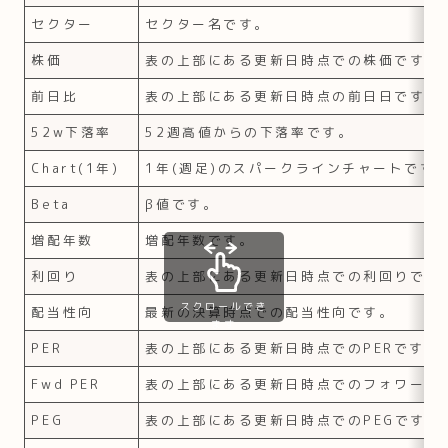
セクター
セクター名です。
株価
表の上部にある更新日時点での株価です。
前日比
表の上部にある更新日時点の前日日です。
52w下落率
52週高値からの下落率です。
Chart(1年)
1年(週足)のスパークラインチャートです
Beta
β値です。
増配年数
増配年数です。
利回り
表の上部にある更新日時点での利回りです
スクロールでき
配当性向
最新の決算時点での配当性向です。
ます
PER
表の上部にある更新日時点でのPERです。
Fwd PER
表の上部にある更新日時点でのフォワードP
PEG
表の上部にある更新日時点でのPEGです。